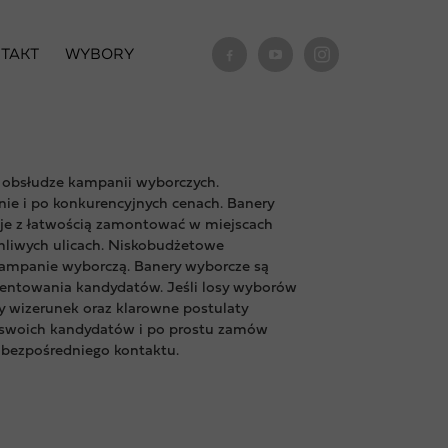
TAKT
WYBORY
 obsłudze kampanii wyborczych.
ie i po konkurencyjnych cenach. Banery
je z łatwością zamontować w miejscach
chliwych ulicach. Niskobudżetowe
 kampanie wyborczą. Banery wyborcze są
entowania kandydatów. Jeśli losy wyborów
ny wizerunek oraz klarowne postulaty
 swoich kandydatów i po prostu zamów
 bezpośredniego kontaktu.