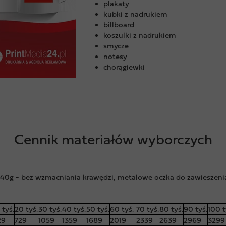
plakaty
kubki z nadrukiem
billboard
koszulki z nadrukiem
smycze
notesy
chorągiewki
Cennik materiałów wyborczych
40g - bez wzmacniania krawędzi, metalowe oczka do zawieszenia
 tyś.
20 tyś.
30 tyś.
40 tyś.
50 tyś.
60 tyś.
70 tyś.
80 tyś.
90 tyś.
100 t
29
729
1059
1359
1689
2019
2339
2639
2969
3299