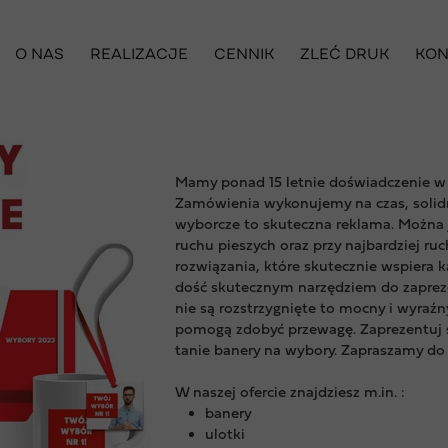
O NAS
REALIZACJE
CENNIK
ZLEĆ DRUK
KON
Mamy ponad 15 letnie doświadczenie w
Zamówienia wykonujemy na czas, solidn
wyborcze to skuteczna reklama. Można 
ruchu pieszych oraz przy najbardziej ru
rozwiązania, które skutecznie wspiera
dość skutecznym narzędziem do zaprez
nie są rozstrzygnięte to mocny i wyraź
pomogą zdobyć przewagę. Zaprezentuj
tanie banery na wybory. Zapraszamy do
W naszej ofercie znajdziesz m.in. :
banery
ulotki