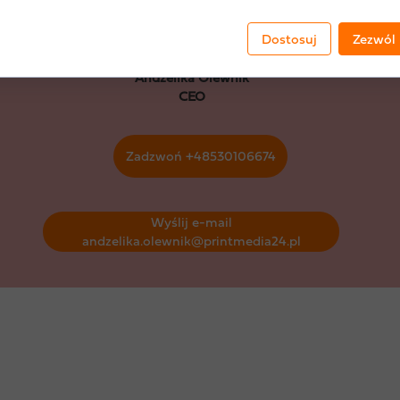
Dostosuj
Zezwól 
Andżelika Olewnik
CEO
Zadzwoń +48530106674
Wyślij e-mail
andzelika.olewnik@printmedia24.pl