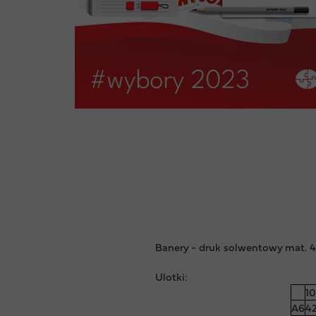
Banery - druk solwentowy mat. 4
Ulotki:
10
A6
4