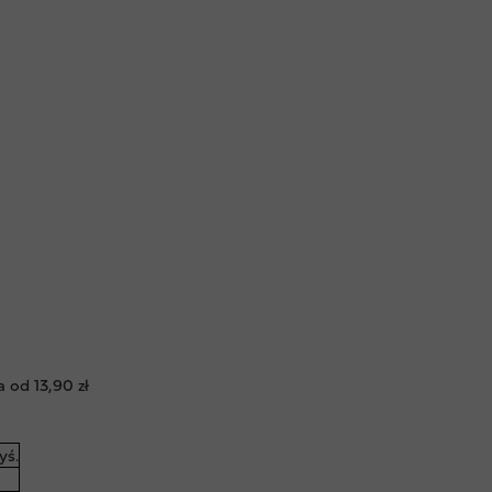
 od 13,90 zł
yś.