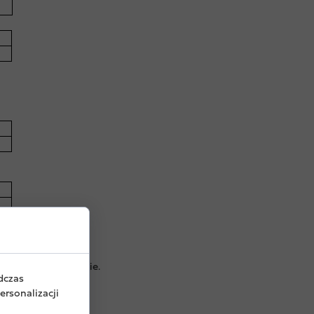
pecjalnie dla Ciebie.
dczas
rsonalizacji